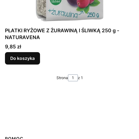
PŁATKI RYŻOWE Z ŻURAWINĄ I ŚLIWKĄ 250 g -
NATURAVENA
Cena
9,85 zł
Do koszyka
Strona
z 1
POMOC