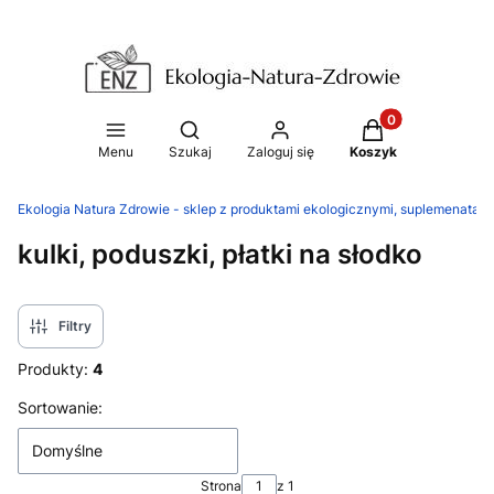
Produkty w koszy
Otwórz wyszukiwarkę
Menu
Szukaj
Zaloguj się
Koszyk
Ekologia Natura Zdrowie - sklep z produktami ekologicznymi, suplemenatam
kulki, poduszki, płatki na słodko
Filtry
Produkty:
4
Lista produktów
Sortowanie:
Domyślne
Strona
z 1