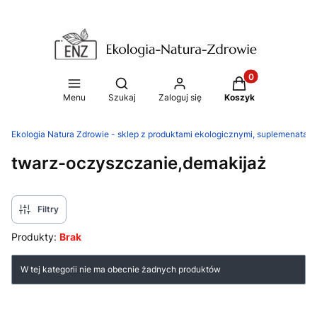
Produkty w koszy
Otwórz wyszukiwarkę
Menu
Szukaj
Zaloguj się
Koszyk
Ekologia Natura Zdrowie - sklep z produktami ekologicznymi, suplemenatam
twarz-oczyszczanie,demakijaż
Filtry
Produkty:
Brak
Lista produktów
W tej kategorii nie ma obecnie żadnych produktów